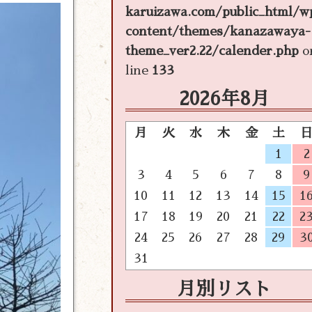
karuizawa.com/public_html/w
content/themes/kanazawaya-
theme_ver2.22/calender.php
o
line
133
2026年8月
月
火
水
木
金
土
1
2
3
4
5
6
7
8
9
10
11
12
13
14
15
1
17
18
19
20
21
22
2
24
25
26
27
28
29
3
31
月別リスト